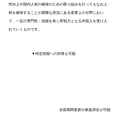
性向上や国内人材の確保のための取り組みを行ってもなお人
材を確保することが困難な状況にある産業上の分野におい
て、一定の専門性・技能を有し即戦力となる外国人を受け入
れていくものです。
▼特定技能への切替も可能
3年
5年特定技能1号
特定産業分野に
5年特定技能2号
特定産
技
属する相当程度の知識又は経験
業分野に属する熟練した
能
を必要とする技能を要する業務
技能を要する業務に従事
実
に従事する外国人向けの在留資
する外国人向けの在留資
習
格
格
生
在留期間更新や家族滞在が可能